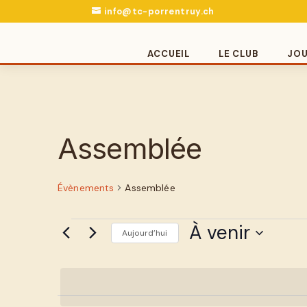
info@tc-porrentruy.ch
ACCUEIL
LE CLUB
JO
Assemblée
Évènements
Assemblée
Évènements
À venir
Aujourd’hui
Sélectionnez
une
date.