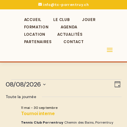
info@tc-porrentruy.ch
ACCUEIL
LE CLUB
JOUER
FORMATION
AGENDA
LOCATION
ACTUALITÉS
PARTENAIRES
CONTACT
Évènements
Nav
Nav
08/08/2026
Jour
de
par
for
Sélectionnez
vu
Toute la journée
cons
une
8
Év
date.
11 mai
-
30 septembre
août
Tournoi interne
2026
Tennis Club Porrentruy
Chemin des Bains, Porrentruy