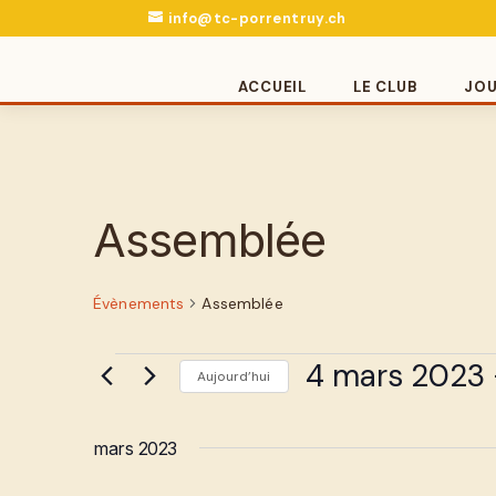
info@tc-porrentruy.ch
ACCUEIL
LE CLUB
JO
Assemblée
Évènements
Assemblée
Évènements
4 mars 2023
 
Aujourd’hui
Sélectionnez
une
mars 2023
date.